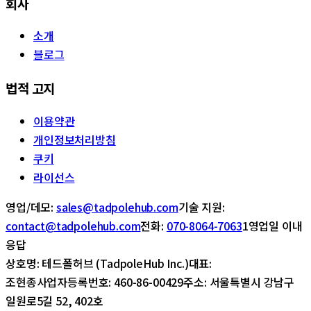
회사
소개
블로그
법적 고지
이용약관
개인정보처리방침
쿠키
라이선스
영업/데모:
sales@tadpolehub.com
기술 지원:
contact@tadpolehub.com
전화:
070-8064-7063
1영업일 이내
응답
상호명: 테드폴허브 (TadpoleHub Inc.)
대표:
조현종
사업자등록번호: 460-86-00429
주소: 서울특별시 강남구
일원로5길 52, 402호